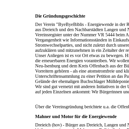
Die Gründungsgeschichte
Der Verein "ByeByeBiblis - Energiewende in der Reg
aus Dreieich und den Nachbarstädten Langen und 
Vereinsregister unter der Nummer VR 5444 beim Amt
Vergangenheit wie Informationsständen in Einkaufs
Stromwechselparties, und nicht zuletzt durch unse
aufzuklären und mitzunehmen in ein Zeitalter der r
Unser Anliegen ist es vor Ort etwas zu bewegen. Hi
die erneuerbaren Energien vorantreiben. Wir wolle
Neu-Isenburg und dem Kreis Offenbach aus der Bür
Vorreitern gehören - als eine atomstromfreie und kl
Unterschriftensammlung zu einer Petition an das P
Gelände der ehemaligen Buchschlager Mülldeponie e
Wir sind gut vernetzt mit anderen Initiativen in d
auf jeden Einzelnen ankommt: Wir Bürgerinnen un
Über die Vereinsgründung berichtete u.a. die Offe
Mahner und Motor für die Energiewende
Dreieich (hov) - Bürger aus Dreieich, Langen und