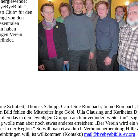
Energiewende:
ByeByeBiblis“,
tt-Club“ für den
eugt von den
ezentralen
un haben
igen Verein
ründet.
, Anne Schubert, Thomas Schupp, Carol-Sue Rombach, Immo Rombach, 
 Bild fehlen die Mitstreiter Inge Göbl, Ulla Clausing und Karlheinz 
wollen das in den jeweiligen Gruppen auch unverändert weiter tun“, sag
 wolle man aber noch etwas anderes erreichen: „Der Verein wird ein v
ier in der Region.“ So will man etwa durch Verbraucherberatung Hilfe
 einbringen will, ist willkommen (Kontakt:)
mail@byebyebiblis-ev.org
.