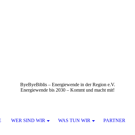
ByeByeBiblis – Energiewende in der Region e.V.
Energiewende bis 2030 – Kommt und macht mit!
E
WER SIND WIR
WAS TUN WIR
PARTNER