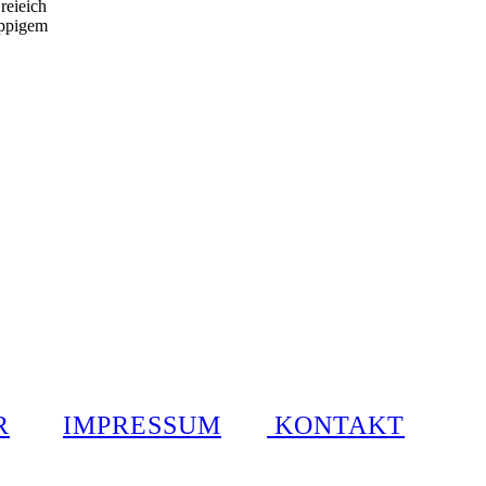
reieich
üppigem
R
IMPRESSUM
KONTAKT