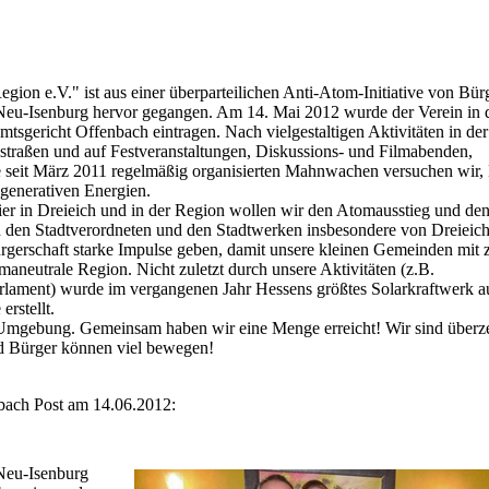
ion e.V." ist aus einer überparteilichen Anti-Atom-Initiative von Bür
Neu-Isenburg hervor gegangen. Am 14. Mai 2012 wurde der Verein in 
sgericht Offenbach eintragen. Nach vielgestaltigen Aktivitäten in der
straßen und auf Festveranstaltungen, Diskussions- und Filmabenden,
re seit März 2011 regelmäßig organisierten Mahnwachen versuchen wir
egenerativen Energien.
er in Dreieich und in der Region wollen wir den Atomausstieg und den
n den Stadtverordneten und den Stadtwerken insbesondere von Dreieic
gerschaft starke Impulse geben, damit unsere kleinen Gemeinden mit 
imaneutrale Region. Nicht zuletzt durch unsere Aktivitäten (z.B.
arlament) wurde im vergangenen Jahr Hessens größtes Solarkraftwerk 
rstellt.
er Umgebung. Gemeinsam haben wir eine Menge erreicht! Wir sind überze
d Bürger können viel bewegen!
nbach Post am 14.06.2012:
 Neu-Isenburg