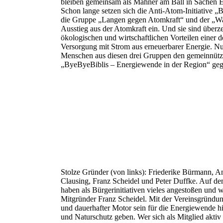
bleiben gemeinsam als Mahner am Ball in Sachen 
Schon lange setzen sich die Anti-Atom-Initiative „
die Gruppe „Langen gegen Atomkraft“ und der „Wa
Ausstieg aus der Atomkraft ein. Und sie sind überz
ökologischen und wirtschaftlichen Vorteilen einer d
Versorgung mit Strom aus erneuerbarer Energie. N
Menschen aus diesen drei Gruppen den gemeinnütz
„ByeByeBiblis – Energiewende in der Region“ geg
Stolze Gründer (von links): Friederike Bürmann
Clausing, Franz Scheidel und Peter Duffke. Auf dem
haben als Bürgerinitiativen vieles angestoßen und 
Mitgründer Franz Scheidel. Mit der Vereinsgründung
und dauerhafter Motor sein für die Energiewende h
und Naturschutz geben. Wer sich als Mitglied aktiv