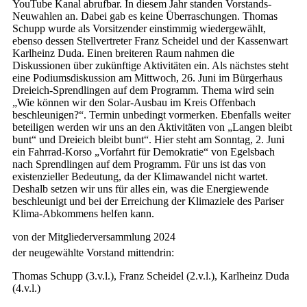
YouTube Kanal abrufbar. In diesem Jahr standen Vorstands-
Neuwahlen an. Dabei gab es keine Überraschungen. Thomas
Schupp wurde als Vorsitzender einstimmig wiedergewählt,
ebenso dessen Stellvertreter Franz Scheidel und der Kassenwart
Karlheinz Duda. Einen breiteren Raum nahmen die
Diskussionen über zukünftige Aktivitäten ein. Als nächstes steht
eine Podiumsdiskussion am Mittwoch, 26. Juni im Bürgerhaus
Dreieich-Sprendlingen auf dem Programm. Thema wird sein
„Wie können wir den Solar-Ausbau im Kreis Offenbach
beschleunigen?“. Termin unbedingt vormerken. Ebenfalls weiter
beteiligen werden wir uns an den Aktivitäten von „Langen bleibt
bunt“ und Dreieich bleibt bunt“. Hier steht am Sonntag, 2. Juni
ein Fahrrad-Korso „Vorfahrt für Demokratie“ von Egelsbach
nach Sprendlingen auf dem Programm. Für uns ist das von
existenzieller Bedeutung, da der Klimawandel nicht wartet.
Deshalb setzen wir uns für alles ein, was die Energiewende
beschleunigt und bei der Erreichung der Klimaziele des Pariser
Klima-Abkommens helfen kann.
von der Mitgliederversammlung 2024
der neugewählte Vorstand mittendrin:
Thomas Schupp (3.v.l.), Franz Scheidel (2.v.l.), Karlheinz Duda
(4.v.l.)