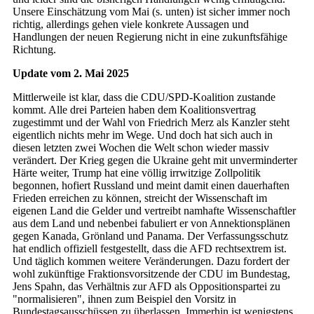
Unsere Einschätzung vom Mai (s. unten) ist sicher immer noch
richtig, allerdings gehen viele konkrete Aussagen und
Handlungen der neuen Regierung nicht in eine zukunftsfähige
Richtung.
Update vom 2. Mai 2025
Mittlerweile ist klar, dass die CDU/SPD-Koalition zustande
kommt. Alle drei Parteien haben dem Koalitionsvertrag
zugestimmt und der Wahl von Friedrich Merz als Kanzler steht
eigentlich nichts mehr im Wege. Und doch hat sich auch in
diesen letzten zwei Wochen die Welt schon wieder massiv
verändert. Der Krieg gegen die Ukraine geht mit unverminderter
Härte weiter, Trump hat eine völlig irrwitzige Zollpolitik
begonnen, hofiert Russland und meint damit einen dauerhaften
Frieden erreichen zu können, streicht der Wissenschaft im
eigenen Land die Gelder und vertreibt namhafte Wissenschaftler
aus dem Land und nebenbei fabuliert er von Annektionsplänen
gegen Kanada, Grönland und Panama. Der Verfassungsschutz
hat endlich offiziell festgestellt, dass die AFD rechtsextrem ist.
Und täglich kommen weitere Veränderungen. Dazu fordert der
wohl zukünftige Fraktionsvorsitzende der CDU im Bundestag,
Jens Spahn, das Verhältnis zur AFD als Oppositionspartei zu
"normalisieren", ihnen zum Beispiel den Vorsitz in
Bundestagsausschüssen zu überlassen. Immerhin ist wenigstens