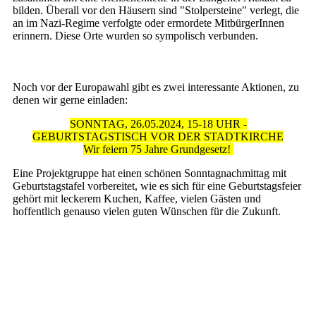
bilden. Überall vor den Häusern sind "Stolpersteine" verlegt, die
an im Nazi-Regime verfolgte oder ermordete MitbürgerInnen
erinnern. Diese Orte wurden so sympolisch verbunden.
Noch vor der Europawahl gibt es zwei interessante Aktionen, zu
denen wir gerne einladen:
SONNTAG, 26.05.2024, 15-18 UHR -
GEBURTSTAGSTISCH VOR DER STADTKIRCHE
Wir feiern 75 Jahre Grundgesetz!
Eine Projektgruppe hat einen schönen Sonntagnachmittag mit
Geburtstagstafel vorbereitet, wie es sich für eine Geburtstagsfeier
gehört mit leckerem Kuchen, Kaffee, vielen Gästen und
hoffentlich genauso vielen guten Wünschen für die Zukunft.