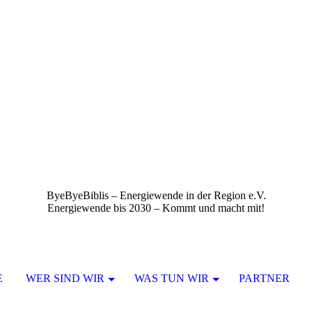
ByeByeBiblis – Energiewende in der Region e.V.
Energiewende bis 2030 – Kommt und macht mit!
E
WER SIND WIR
WAS TUN WIR
PARTNER