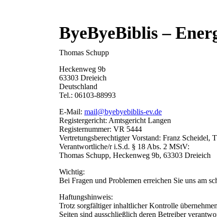
ByeByeBiblis – Energ
Thomas Schupp
Heckenweg 9b
63303 Dreieich
Deutschland
Tel.: 06103-88993
E-Mail:
mail@byebyebiblis-ev.de
Registergericht: Amtsgericht Langen
Registernummer: VR 5444
Vertretungsberechtigter Vorstand: Franz Scheidel
Verantwortliche/r i.S.d. § 18 Abs. 2 MStV:
Thomas Schupp, Heckenweg 9b, 63303 Dreieich
Wichtig:
Bei Fragen und Problemen erreichen Sie uns am sch
Haftungshinweis:
Trotz sorgfältiger inhaltlicher Kontrolle übernehmen
Seiten sind ausschließlich deren Betreiber verantwor