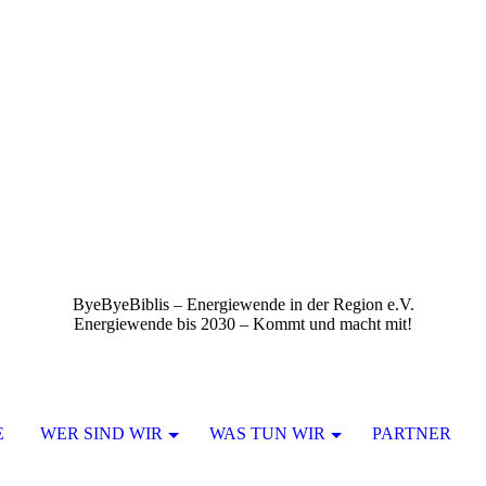
ByeByeBiblis – Energiewende in der Region e.V.
Energiewende bis 2030 – Kommt und macht mit!
E
WER SIND WIR
WAS TUN WIR
PARTNER